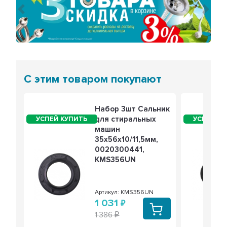
Предыдущий
Сле
С этим товаром покупают
Набор 3шт Сальник
для стиральных
машин
35x56x10/11,5мм,
0020300441,
KMS356UN
Артикул: KMS356UN
1 031
1 386