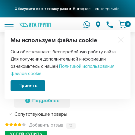
Обслужите всю технику разом
Выгоднее, чем когда либо!
подробнее
0
Мы используем файлы cookie
Обратите внимание!
Они обеспечивают бесперебойную работу сайта.
Главная
Запчасти для стиральных машин
Ремни для стиральных
Для получения дополнительной информации
Приводной ремень барабана
ознакомьтесь с нашей
Политикой использования
файлов cookie
стиральной машины Ariston, Indesit,
Optibelt 1185 H8, H119
Принять
Подробнее
Сопутствующие товары
Добавить отзыв
13