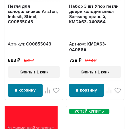
Петля для
Набор 3 шт Упор петли
холодильников Ariston,
двери холодильника
Indesit, Stinol,
Samsung правый,
C00855043
KMDA63-04086A
Артикул:
C00855043
Артикул:
KMDA63-
04086A
693
931
728
978
Купить в 1 клик
Купить в 1 клик
в корзину
в корзину