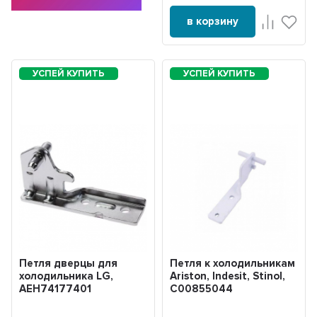
в корзину
Петля дверцы для
Петля к холодильникам
холодильника LG,
Ariston, Indesit, Stinol,
AEH74177401
C00855044