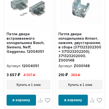
Петли двери
Петля двери
встраиваемого
холодильника Атлант,
холодильника Bosch,
нижняя, двусторонняя,
Siemens, Neff,
в сборе (371323202300
Gaggenau, 12004051
+ 371323202200),
371323202000,
Z000148
Артикул:
12004051
Артикул:
Z000148
3 657
4 917
210
363
Купить в 1 клик
Купить в 1 клик
в корзину
в корзину