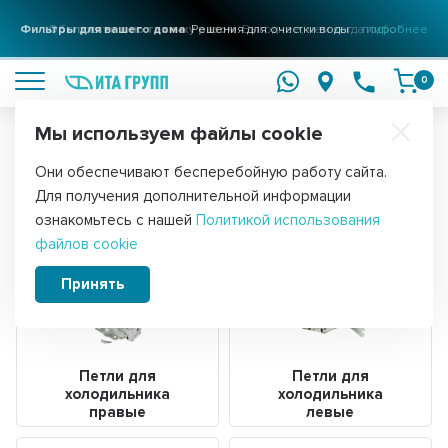
Фильтры для вашего дома
Решения для очистки воды
подробнее
0
Мы используем файлы cookie
Обратите внимание!
Они обеспечивают бесперебойную работу сайта.
Главная
Запчасти для холодильников
Для получения дополнительной информации
Петли дверей холодильника
ознакомьтесь с нашей
Политикой использования
файлов cookie
Принять
Петли для
Петли для
холодильника
холодильника
правые
левые