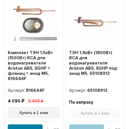
Комплект ТЭН 1,5кВт
ТЭН 1,8кВт (1800Вт)
(1500Вт) RCA для
RCA для
водонагревателя
водонагревателя
Ariston ABS, SGHP +
Ariston ABS, SGHP под
фланец + анод М5,
анод М5, 65108913
816644F
Артикул:
816644F
Артикул:
65108913
4 090
5 499
По запросу
Купить в 1 клик
Купить в 1 клик