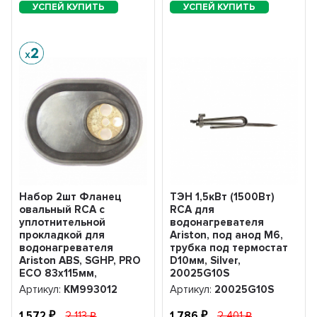
Набор 2шт Фланец
ТЭН 1,5кВт (1500Вт)
овальный RCA с
RCA для
уплотнительной
водонагревателя
прокладкой для
Ariston, под анод М6,
водонагревателя
трубка под термостат
Ariston ABS, SGHP, PRO
D10мм, Silver,
ECO 83х115мм,
20025G10S
KM993012
Артикул:
KM993012
Артикул:
20025G10S
1 572
2 113
1 786
2 401