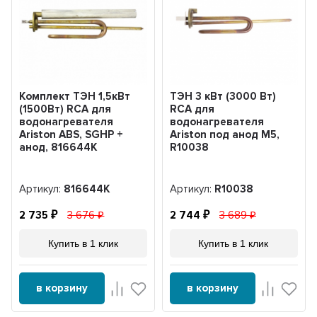
Комплект ТЭН 1,5кВт
ТЭН 3 кВт (3000 Вт)
(1500Вт) RCA для
RCA для
водонагревателя
водонагревателя
Ariston ABS, SGHP +
Ariston под анод М5,
анод, 816644К
R10038
Артикул:
816644К
Артикул:
R10038
2 735
3 676
2 744
3 689
Купить в 1 клик
Купить в 1 клик
в корзину
в корзину