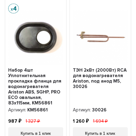
Набор 4шт
ТЭН 2кВт (2000Вт) RCA
Уплотнительная
для водонагревателя
прокладка фланца для
Ariston, под анод М5,
водонагревателя
30026
Ariston ABS, SGHP, PRO
ECO овальная,
83х115мм, KM56861
Артикул:
KM56861
Артикул:
30026
987
1 327
1 260
1 694
Купить в 1 клик
Купить в 1 клик