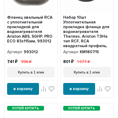
Фланец овальный RCA
Набор 10шт
с уплотнительной
Уплотнительная
прокладкой для
прокладка фланца для
водонагревателя
водонагревателя
Ariston ABS, SGHP, PRO
Thermex, Ariston ТЭНа
ECO 83х115мм, 993012
тип RCF, RCA
квадратный профиль,
D45мм, KM180715
Артикул:
993012
Артикул:
KM180715
741
996
801
1 077
Купить в 1 клик
Купить в 1 клик
в корзину
в корзину