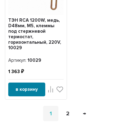
ТЭН RCA 1200W, медь,
D48мм, М5, клеммы
под стержневой
термостат,
горизонтальный, 220V,
10029
Артикул:
10029
1 363
в корзину
1
2
→