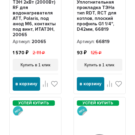
ТЭН 2кВт (2000Вт)
Уплотнительная
RF для
прокладка ТЭНа
водонагревателя
тип RDT, RCT для
ATT, Polaris, под
котлов, плоский
анод М6, контакты
профиль G1 1/4",
под винт, ИТАТЭН,
D42мм, 66819
20065
Артикул:
20065
Артикул:
66819
1 570
2 111
93
125
Купить в 1 клик
Купить в 1 клик
в корзину
в корзину