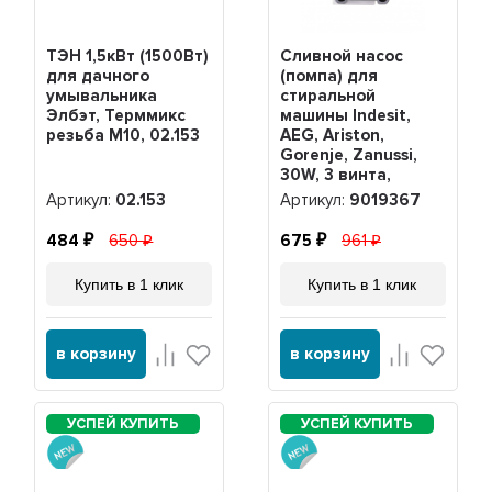
ТЭН 1,5кВт (1500Вт)
Сливной насос
для дачного
(помпа) для
умывальника
стиральной
Элбэт, Терммикс
машины Indesit,
резьба М10, 02.153
AEG, Ariston,
Gorenje, Zanussi,
30W, 3 винта,
AR5425, 63ZN920,
Артикул:
02.153
Артикул:
9019367
9019367
484
650
675
961
Купить в 1 клик
Купить в 1 клик
в корзину
в корзину