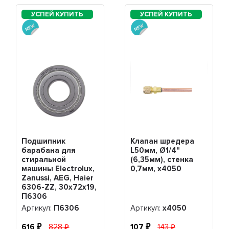
Подшипник
Клапан шредера
барабана для
L50мм, Ø1/4"
стиральной
(6,35мм), стенка
машины Electrolux,
0,7мм, x4050
Zanussi, AEG, Haier
6306-ZZ, 30x72x19,
П6306
Артикул:
П6306
Артикул:
x4050
616
828
107
143