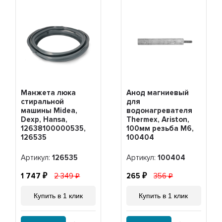
Манжета люка
Анод магниевый
стиральной
для
машины Midea,
водонагревателя
Dexp, Hansa,
Thermex, Ariston,
12638100000535,
100мм резьба M6,
126535
100404
Артикул:
126535
Артикул:
100404
1 747
2 349
265
356
Купить в 1 клик
Купить в 1 клик