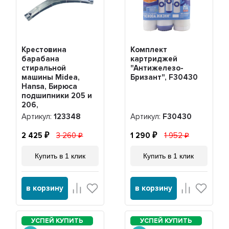
Крестовина
Комплект
барабана
картриджей
стиральной
"Антижелезо-
машины Midea,
Бризант", F30430
Hansa, Бирюса
подшипники 205 и
206,
12338100000348,
Артикул:
123348
Артикул:
F30430
123348
2 425
3 260
1 290
1 952
Купить в 1 клик
Купить в 1 клик
в корзину
в корзину