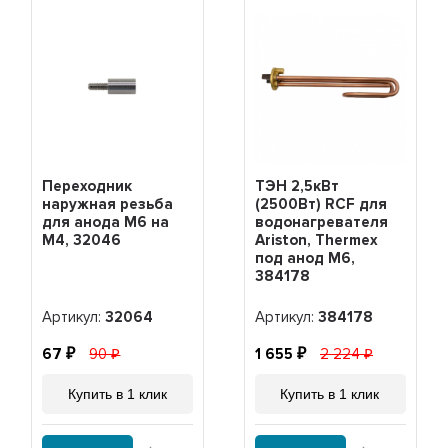
Переходник
ТЭН 2,5кВт
наружная резьба
(2500Вт) RCF для
для анода М6 на
водонагревателя
М4, 32046
Ariston, Thermex
под анод М6,
384178
Артикул:
32064
Артикул:
384178
67
90
1 655
2 224
Купить в 1 клик
Купить в 1 клик