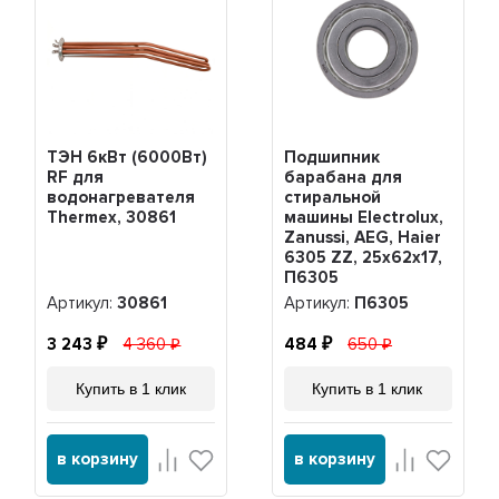
ТЭН 6кВт (6000Вт)
Подшипник
RF для
барабана для
водонагревателя
стиральной
Thermex, 30861
машины Electrolux,
Zanussi, AEG, Haier
6305 ZZ, 25х62х17,
П6305
Артикул:
30861
Артикул:
П6305
3 243
4 360
484
650
Купить в 1 клик
Купить в 1 клик
в корзину
в корзину