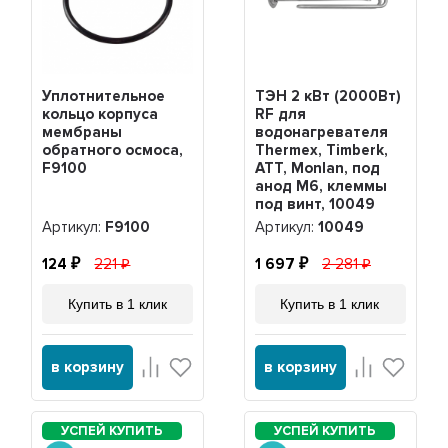
Уплотнительное
ТЭН 2 кВт (2000Вт)
кольцо корпуса
RF для
мембраны
водонагревателя
обратного осмоса,
Thermex, Timberk,
F9100
ATT, Monlan, под
анод М6, клеммы
под винт, 10049
Артикул:
F9100
Артикул:
10049
124
221
1 697
2 281
Купить в 1 клик
Купить в 1 клик
в корзину
в корзину