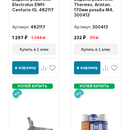
Electrolux EWH
Thermex, Ariston,
Centurio IQ, 482117
170мм резьба M4,
300413
Артикул:
482117
Артикул:
300413
1 297
1 744
232
311
Купить в 1 клик
Купить в 1 клик
в корзину
в корзину