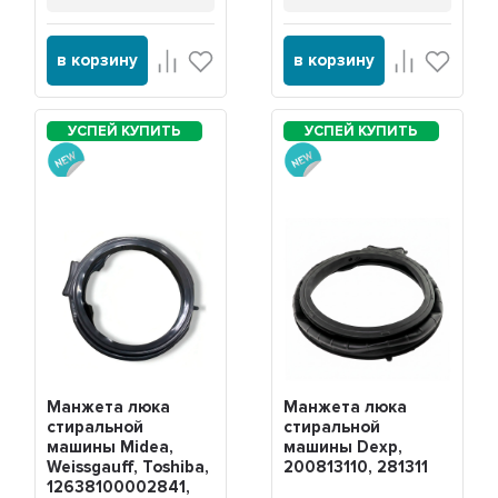
в корзину
в корзину
Манжета люка
Манжета люка
стиральной
стиральной
машины Midea,
машины Dexp,
Weissgauff, Toshiba,
200813110, 281311
12638100002841,