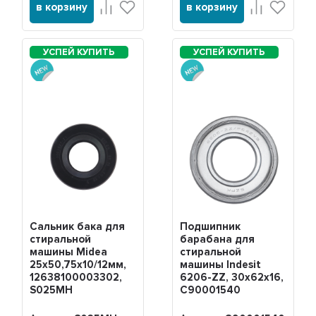
в корзину
в корзину
Сальник бака для
Подшипник
стиральной
барабана для
машины Midea
стиральной
25x50,75x10/12мм,
машины Indesit
12638100003302,
6206-ZZ, 30x62x16,
S025MH
С90001540