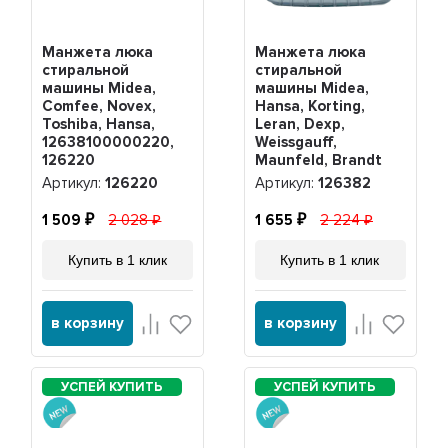
Манжета люка
Манжета люка
стиральной
стиральной
машины Midea,
машины Midea,
Comfee, Novex,
Hansa, Korting,
Toshiba, Hansa,
Leran, Dexp,
12638100000220,
Weissgauff,
126220
Maunfeld, Brandt
12638100002382,
Артикул:
126220
Артикул:
126382
126382
1 509
2 028
1 655
2 224
Купить в 1 клик
Купить в 1 клик
в корзину
в корзину