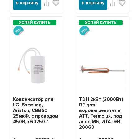
в корзину
в корзину
Конденсатор для
ТЭН 2кВт (2000Вт)
LG, Samsung,
RF для
Ariston, СВВ60
водонагревателя
25мкФ, с проводом,
ATT, Termolux, под
450В, х60250-1
анод М6, ИТАТЭН,
20060