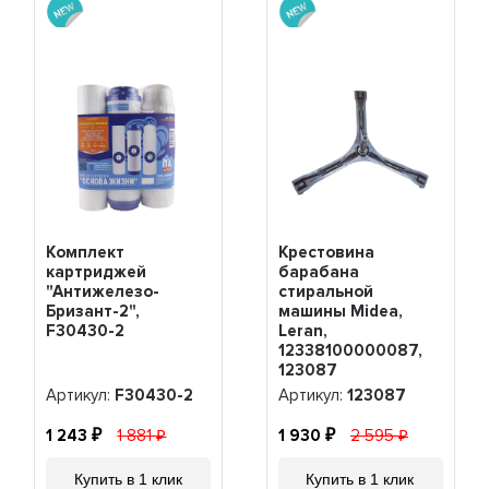
Комплект
Крестовина
картриджей
барабана
"Антижелезо-
стиральной
Бризант-2",
машины Midea,
F30430-2
Leran,
12338100000087,
123087
Артикул:
F30430-2
Артикул:
123087
1 243
1 881
1 930
2 595
Купить в 1 клик
Купить в 1 клик