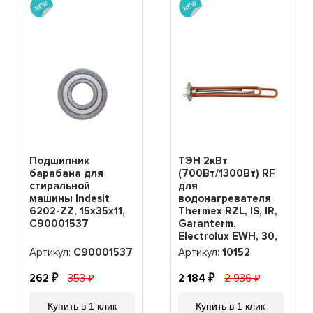
Подшипник
ТЭН 2кВт
барабана для
(700Вт/1300Вт) RF
стиральной
для
машины Indesit
водонагревателя
6202-ZZ, 15x35x11,
Thermex RZL, IS, IR,
С90001537
Garanterm,
Electrolux EWH, 30,
50, 80, 100 литров,
Артикул:
C90001537
Артикул:
10152
10152
262
353
2 184
2 936
Купить в 1 клик
Купить в 1 клик