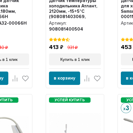
й датчик
Датчик температуры
Датч
ника
холодильника Атлант,
для 
L180мм,
2120мм, -15+5°C
Sams
66H
(908081403069,
00011
908081400505),
A32-00066H
Артикул:
Артик
908081400504
908081400504
413
45
40
931
 в 1 клик
Купить в 1 клик
ну
в корзину
в 