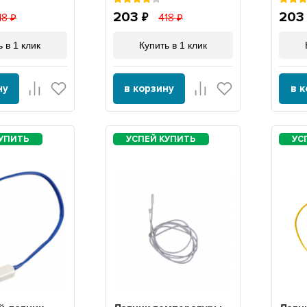
203
20
18
418
 в 1 клик
Купить в 1 клик
ну
в корзину
в 