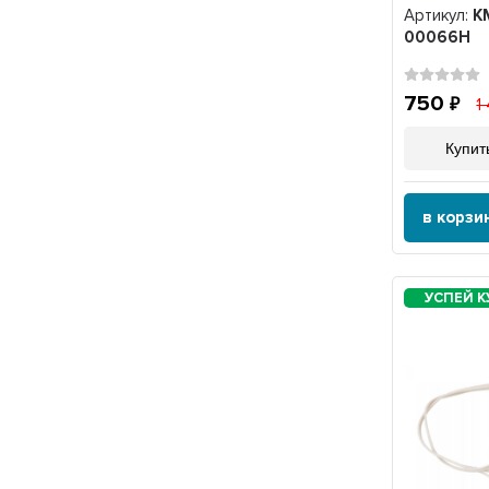
Артикул:
K
00066H
750
1
Купить
в корзи