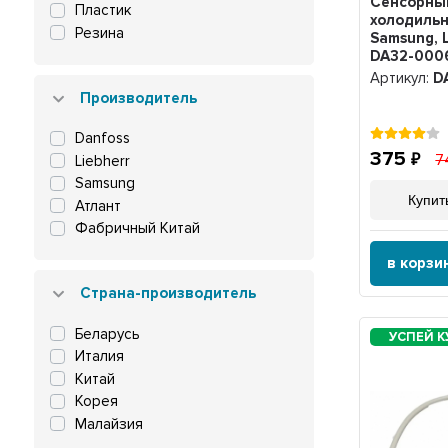
Сенсорны
Пластик
1500 мм
холодиль
Резина
2120 мм
Samsung, 
2500 мм
DA32-000
Артикул:
D
2510 мм
Производитель
Danfoss
375
7
Liebherr
Samsung
Купить
Атлант
Фабричный Китай
в корзи
Страна-производитель
Беларусь
Италия
Китай
Корея
Малайзия