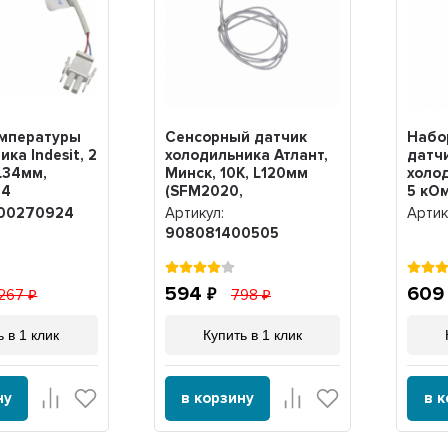
емпературы
Сенсорный датчик
Набо
ка Indesit, 2
холодильника Атлант,
датч
L34мм,
Минск, 10К, L120мм
холод
24
(SFM2020,
5 кОм
908081403069),
KM95
00270924
Артикул:
Артик
908081400505
908081400505
594
60
 267
798
 в 1 клик
Купить в 1 клик
ну
в корзину
в 