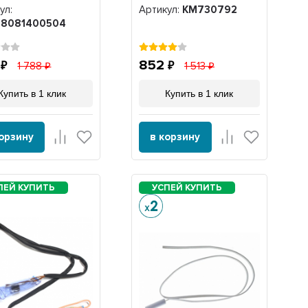
081403069,
ул:
Артикул:
KM730792
81400505),
8081400504
8081400504
6
852
1 788
1 513
Купить в 1 клик
Купить в 1 клик
корзину
в корзину