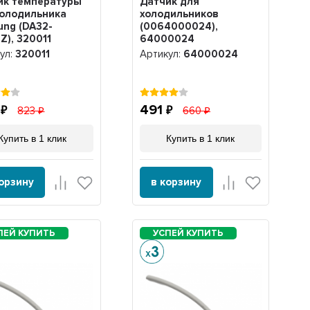
ик температуры
Датчик для
холодильника
холодильников
ung (DA32-
(0064000024),
Z), 320011
64000024
ул:
320011
Артикул:
64000024
3
491
823
660
Купить в 1 клик
Купить в 1 клик
корзину
в корзину