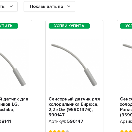
ть:
Показывать по
й датчик для
Сенсорный датчик для
Сенс
иков LG,
холодильника Бирюса,
холо
oshiba,
2,2 кОм (95901476),
Panas
590147
(9590
01577),
08141
Артикул:
590147
Артик