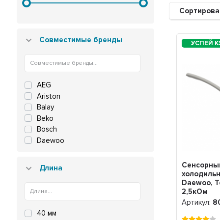
Сортирова
Совместимые бренды
AEG
Ariston
Balay
Beko
Bosch
Daewoo
Electrolux
Gorenje
Сенсорны
Длина
Hotpoint
холодильн
Daewoo, T
Indesit
2,5кОм
Koenic
(90808141
Артикул:
8
LG
808141
40 мм
LYNX