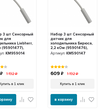
р 3 шт Сенсорный
Набор 3 шт Сенсорный
ик для
датчик для
ильника Liebherr,
холодильника Бирюса,
 (95901477),
2,2 кОм (95901476),
9014
KM590147
ул:
KM959014
Артикул:
KM590147
9
609
1 192
1 192
Купить в 1 клик
Купить в 1 клик
корзину
в корзину