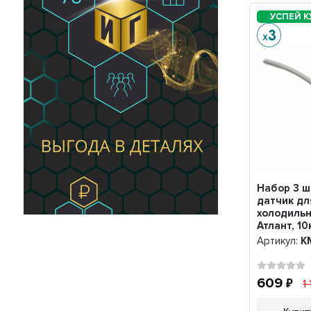
Набор 3 
датчик дл
холодильн
Атлант, 1
(90808141
Артикул:
K
KM90808
609
1