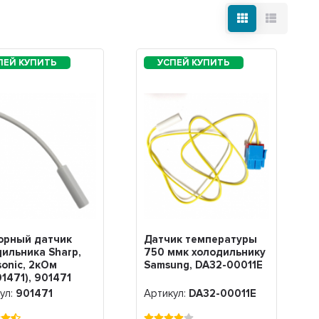
орный датчик
Датчик температуры
дильника Sharp,
750 ммк холодильнику
onic, 2кОм
Samsung, DA32-00011E
1471), 901471
ул:
901471
Артикул:
DA32-00011E