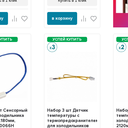
 в 1 клик
Купить в 1 клик
ну
в корзину
шт Сенсорный
Набор 3 шт Датчик
Набо
лодильника
температуры c
темп
L180мм,
термопредохранителем
холо
00066H
для холодильников
2120м