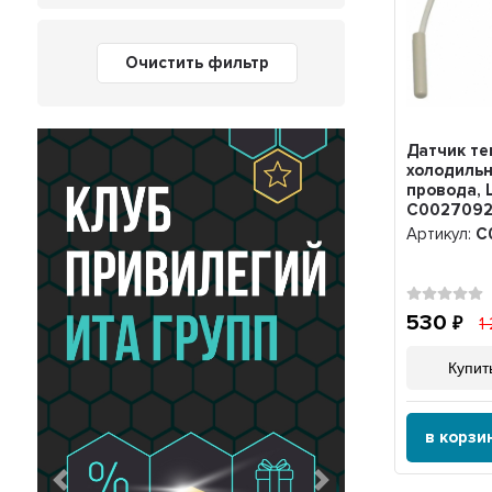
Очистить фильтр
Датчик т
холодильни
провода, 
C002709
Артикул:
C
530
1
Купить
в корзи
Предыдущий
Следующий