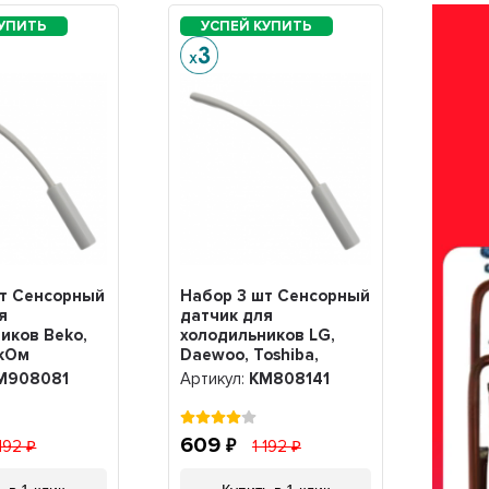
шт Сенсорный
Набор 3 шт Сенсорный
я
датчик для
иков Beko,
холодильников LG,
0кОм
Daewoo, Toshiba,
0157),
2,5кОм
M908081
Артикул:
KM808141
1
(9080814101577),
KM808141
609
 192
1 192