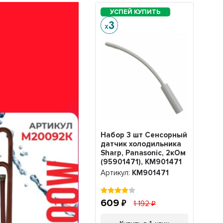
Набор 3 шт Сенсорный
датчик холодильника
Sharp, Panasonic, 2кОм
(95901471), KM901471
Артикул:
KM901471
609
1 192