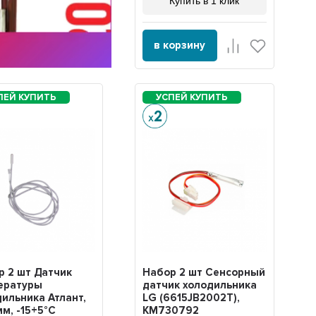
Купить в 1 клик
в корзину
р 2 шт Датчик
Набор 2 шт Сенсорный
ературы
датчик холодильника
дильника Атлант,
LG (6615JB2002T),
м, -15+5°C
KM730792