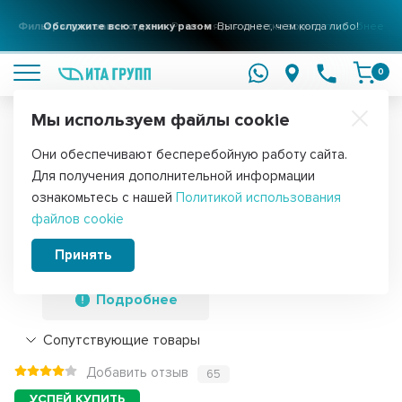
Фильтры для вашего дома
Обслужите всю технику разом
Решения для очистки воды
Выгоднее, чем когда либо!
подробнее
подробнее
0
Мы используем файлы cookie
Обратите внимание!
Они обеспечивают бесперебойную работу сайта.
Главная
Запчасти для холодильников
Конденсаторы для холод
Для получения дополнительной информации
Конденсатор для LG, Samsung, Bosch,
ознакомьтесь с нашей
Политикой использования
файлов cookie
СВВ65 25мкФ, в алюминиевом
корпусе, 450V, x65251
Принять
Подробнее
Сопутствующие товары
Добавить отзыв
65