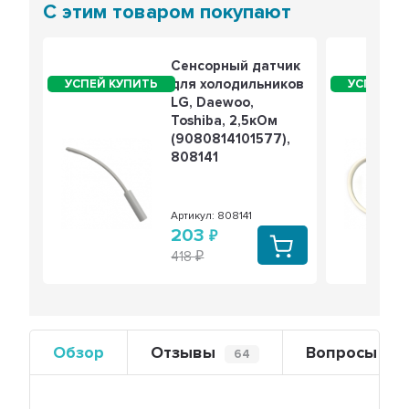
С этим товаром покупают
Сенсорный датчик
для холодильников
LG, Daewoo,
Toshiba, 2,5кОм
(9080814101577),
808141
Артикул: 808141
203
418
Обзор
Отзывы
Вопросы
64
0