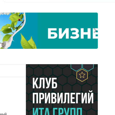
Следующ
ьный