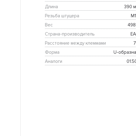
Длина
390 м
Резьба штуцера
М1
Вес
498 
Страна-производитель
EA
Расстояние между клеммами
7
Форма
U-образна
Аналоги
01.5