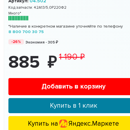
Артикул:
04.502
Код запчасти:
42A13/5,0P220Ф2
Много*
*Наличие в конкретном магазине уточняйте по телефону
8 800 700 30 75
-26%
Экономия -
305
1 190
885
Добавить в корзину
Купить в 1 клик
Купить на
Яндекс.Маркете