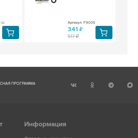
1-U
Артикул: F9005
341
517
СНАЯ ПРОГРАММА
т
Информация