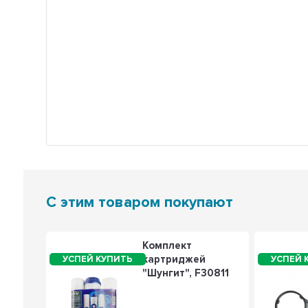
С этим товаром покупают
Комплект
картриджей
",
"Шунгит", F30811