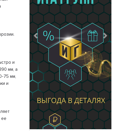
а
ррозии.
Предыдущий
Следующий
ыстро и
90 мм, а
0-75 мм,
ки и
оляет
 ее