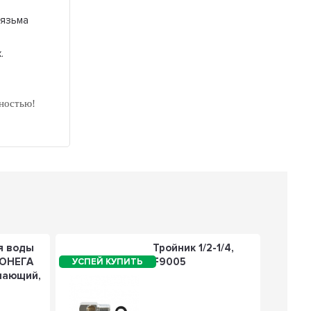
Вязьма
.
ностью!
я воды
Тройник 1/2-1/4,
 ОНЕГА
F9005
чающий,